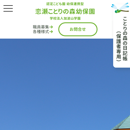
toggle
navigation
職員募集
お問
合
せ
各種様式