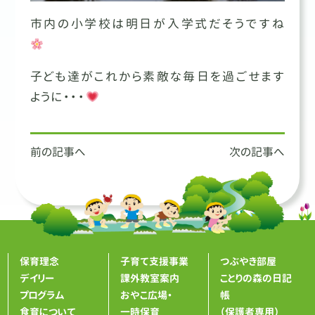
市内の小学校は明日が入学式だそうですね
子ども達がこれから素敵な毎日を過ごせます
ように・・・
投
前の記事へ
次の記事へ
稿
ナ
ビ
ゲ
ー
シ
保育理念
子育て支援事業
つぶやき部屋
ョ
デイリー
課外教室案内
ことりの森の日記
ン
プログラム
おやこ広場・
帳
食育について
一時保育
（保護者専用）