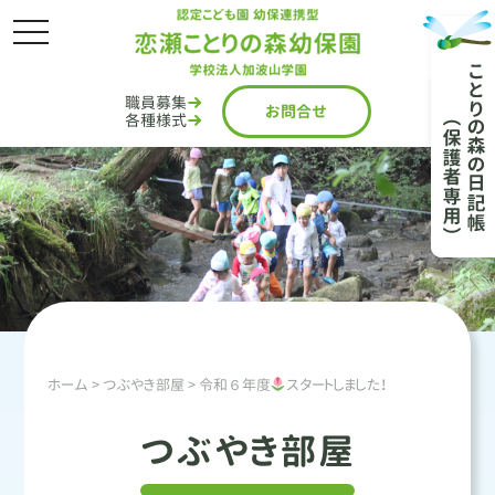
toggle
navigation
職員募集
お問
合
せ
各種様式
ホーム
>
つぶやき部屋
> 令和６年度
スタートしました！
つぶやき部屋