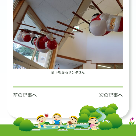
廊下を渡るサンタさん
投
前の記事へ
次の記事へ
稿
ナ
ビ
ゲ
ー