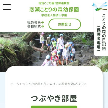
toggle
navigation
職員募集
お問
合
せ
各種様式
ホーム
>
つぶやき部屋
> 冬に向けての準備が始まりました
つぶやき部屋